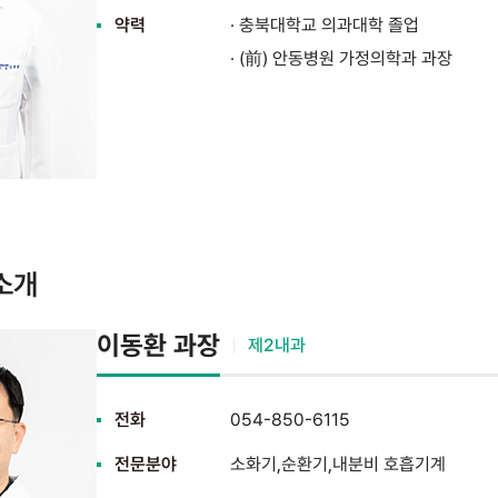
약력
· 충북대학교 의과대학 졸업
· (前) 안동병원 가정의학과 과장
소개
이동환 과장
제2내과
전화
054-850-6115
전문분야
소화기,순환기,내분비 호흡기계