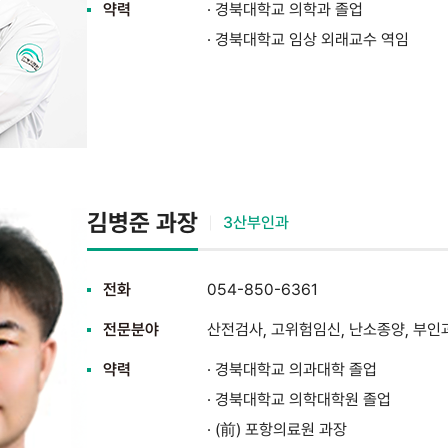
약력
· 경북대학교 의학과 졸업
· 경북대학교 임상 외래교수 역임
김병준 과장
3산부인과
전화
054-850-6361
전문분야
산전검사, 고위험임신, 난소종양, 부인
약력
· 경북대학교 의과대학 졸업
· 경북대학교 의학대학원 졸업
· (前) 포항의료원 과장