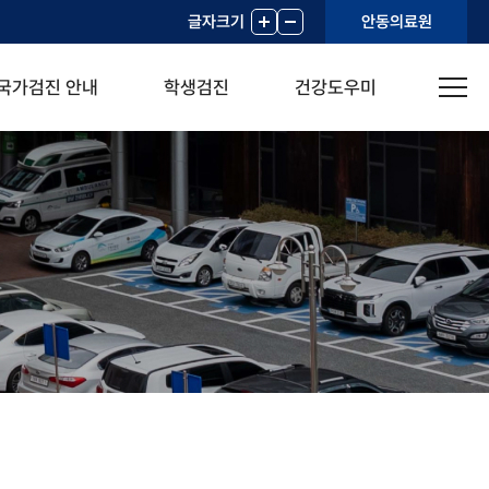
글자크기
+
-
안동의료원
국가검진 안내
학생검진
건강도우미