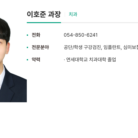
이호준 과장
치과
전화
054-850-6241
전문분야
공단/학생 구강검진, 임플란트, 심미보
약력
· 연세대학교 치과대학 졸업