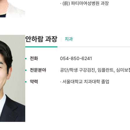
· (前) 파티마여성병원 과장
안하람 과장
치과
전화
054-850-6241
전문분야
공단/학생 구강검진, 임플란트, 심미보
약력
· 서울대학교 치과대학 졸업