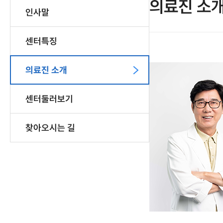
의료진 소
인사말
센터특징
의료진 소개
센터둘러보기
찾아오시는 길