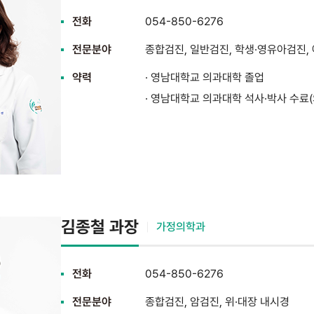
전화
054-850-6276
전문분야
종합검진, 일반검진, 학생·영유아검진,
약력
· 영남대학교 의과대학 졸업
· 영남대학교 의과대학 석사·박사 수료
김종철 과장
가정의학과
전화
054-850-6276
전문분야
종합검진, 암검진, 위·대장 내시경