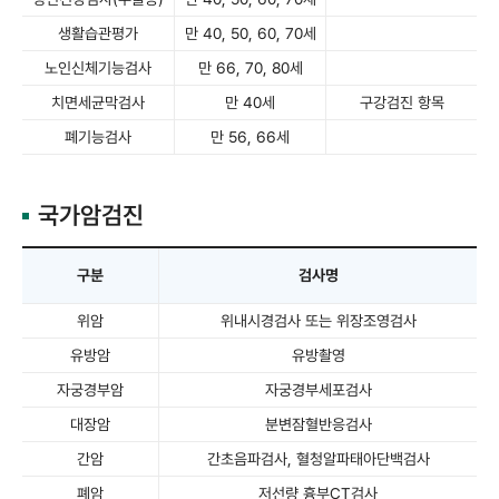
생활습관평가
만 40, 50, 60, 70세
노인신체기능검사
만 66, 70, 80세
치면세균막검사
만 40세
구강검진 항목
폐기능검사
만 56, 66세
국가암검진
구분
검사명
위암
위내시경검사 또는 위장조영검사
유방암
유방촬영
자궁경부암
자궁경부세포검사
대장암
분변잠혈반응검사
간암
간초음파검사, 혈청알파태아단백검사
폐암
저선량 흉부CT검사