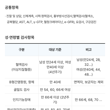
공통항목
· 진찰 및 상담, 신체계측, 시력·청력검사, 흉부방사선검사,혈액검사(혈색소,
공복혈당, AST, ALT, γ-GTP, 혈청크레아티닌, e-GFR),
요검사, 구강검진
성·연령별 검사항목
구분
대상 기준
비고
남성(만24세, 28,
남성 만24세 이상,
여성
혈액검사
32...)
만40세 이상
(이상지질혈증)
여성(만40세, 44,
(4년주기)
48...)
B형간염항원, 항체
만 40세
면역자, 보균자는 제외
골밀도 검사
만 54, 60, 66세 여성
만 66세 이상 (2년주
인지기능장애
만 66세, 68, 70 ...
기)
정신건강검사(우울증)
만 40, 50, 60, 70세