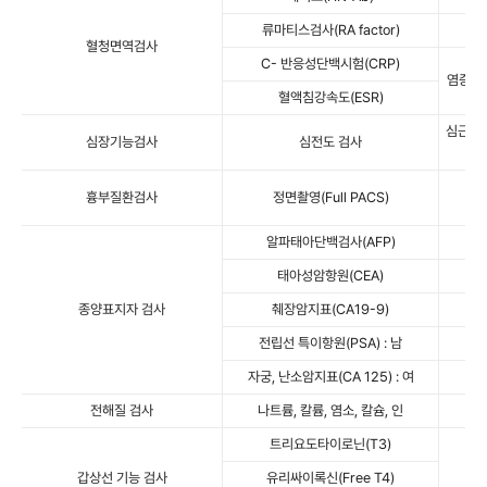
류마티스검사(RA factor)
혈청면역검사
C- 반응성단백시험(CRP)
염증의 
혈액침강속도(ESR)
심근허혈
심장기능검사
심전도 검사
흉부질환검사
정면촬영(Full PACS)
(
알파태아단백검사(AFP)
태아성암항원(CEA)
종양표지자 검사
췌장암지표(CA19-9)
전립선 특이항원(PSA) : 남
자궁, 난소암지표(CA 125) : 여
전해질 검사
나트륨, 칼륨, 염소, 칼슘, 인
전해
트리요도타이로닌(T3)
갑상선 기능 검사
유리싸이록신(Free T4)
갑