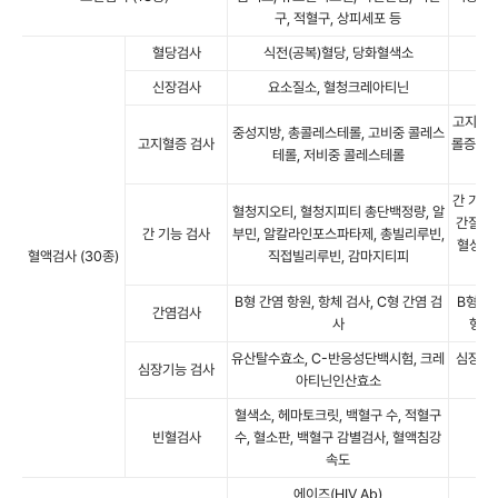
구, 적혈구, 상피세포 등
혈당검사
식전(공복)혈당, 당화혈색소
신장검사
요소질소, 혈청크레아티닌
고지혈증
중성지방, 총콜레스테롤, 고비중 콜레스
고지혈증 검사
롤증, 당
테롤, 저비중 콜레스테롤
간 기능 
혈청지오티, 혈청지피티 총단백정량, 알
간질환의
간 기능 검사
부민, 알칼라인포스파타제, 총빌리루빈,
혈성질환
혈액검사 (30종)
직접빌리루빈, 감마지티피
B형 간염 항원, 항체 검사, C형 간염 검
B형 간
간염검사
사
형성 
유산탈수효소, C-반응성단백시험, 크레
심장 및
심장기능 검사
아티닌인산효소
혈색소, 헤마토크릿, 백혈구 수, 적혈구
빈혈검사
수, 혈소판, 백혈구 감별검사, 혈액침강
각종
속도
에이즈(HIV Ab)