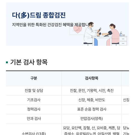
다(多)드림 종합검진
지역민을 위한 특화된 건강검진 혜택을 제공합니다.
기본 검사 항목
구분
검사항목
진찰 및 상담
진찰, 문진, 기왕력, 시진, 촉진
기초검사
신장, 체중, 비만도
신장, 
청력검사
표준 순음 청력 검사
안과 검사
안압검사(양측)
요당, 요단백, 잠혈, 산, 요비중, 케톤, 담
당뇨병,
소변검사 (13종)
즙색소, 유로빌리노겐, 아질산염, 백혈
기능, 