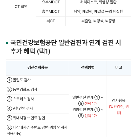
요추MDCT
허리디스크, 퇴행성 질환
CT 촬영
흉부MDCT
폐암, 폐결핵, 폐결절 등의 폐질환
뇌CT
뇌출혈, 뇌경색, 뇌종양
국민건강보험공단 일반검진과 연계 검진 시
추가 혜택 (택1)
검진선택항목
선택방법
비고
① 골밀도 검사
② 동맥경화도 검사
일반검진 연계 ① ~
③ 스트레스 검사
검사항목
⑤
선택 1개
(일반검진, 위
④ A형간염 검사
위암검진 연계 ① ~
암)
⑥
선택 1개
⑤ 위내시경 수면료 감면
⑥ 대장내시경 수면료 감면(위암 연계시
적용가능)