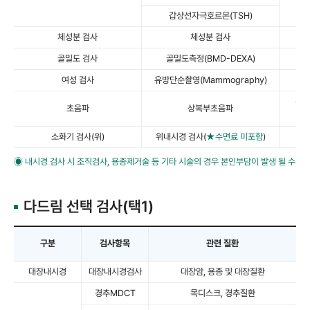
갑상선자극호르몬(TSH)
체성분 검사
체성분 검사
체
골밀도 검사
골밀도측정(BMD-DEXA)
여성 검사
유방단순촬영(Mammography)
간,
초음파
상복부초음파
소화기 검사(위)
위내시경 검사(
★수면료 미포함
)
식
◉ 내시경 검사 시 조직검사, 용종제거술 등 기타 시술의 경우 본인부담이 발생 될 수 있
다드림 선택 검사(택1)
구분
검사항목
관련 질환
대장내시경
대장내시경검사
대장암, 용종 및 대장질환
경추MDCT
목디스크, 경추질환