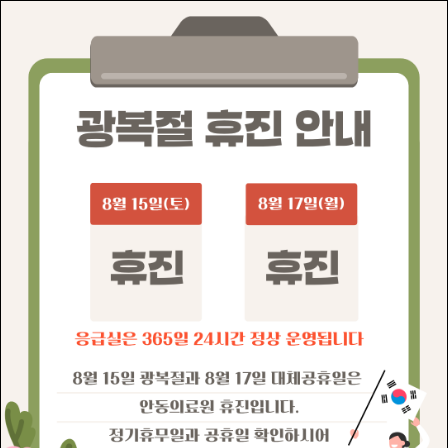
글자크기
+
-
경영공시
건강증진센터
장례식장
의료원
진료과
휴진안내
이용안내
진료 예약 안내
054)850-6000
대표전화
054)850-6247 (예약 후 진료 가능)
난임센터
054)850-6166,6120
기억장애클리닉
054)850-6295
재활의학과