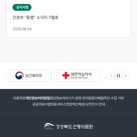
안동의료원 산림치유프로그램
공지사항
호응, "난임 스트레스 덜고 부부
간호부 "동행" 소식지 7월호
이해 높이고"
2026.08.04
2026 .06 .16
안동의료원
난임임산부심리상담센터, 산모·
양육모 심리안정 프로그램 운영
2026 .06 .08
안동의료원, 국가유공자와
보훈가족 위한 현장 의료지원
이용약관
개인정보처리방침
영상정보처리기기 운영·관리방침
이메일무단 수집 거부
공공의료사업
의료서비스헌장제
신체검사/진단서 안내