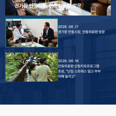
포항 구룡포 연합 합동 순회 진료
권기창 안동시장, 안동의료원 방문
2026 .06 .17
권기창 안동시장, 안동의료원 방문
2026 .06 .16
안동의료원 산림치유프로그램
호응, "난임 스트레스 덜고 부부
이해 높이고"
2026 .06 .16
안동의료원
난임임산부심리상담센터, 산모·
양육모 심리안정 프로그램 운영