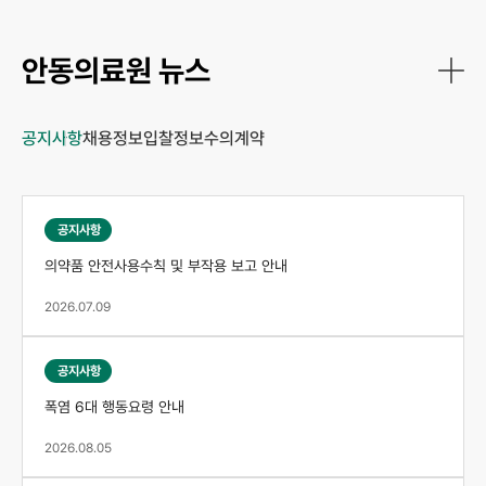
2026 .06 .08
안동의료원 뉴스
안동의료원, 국가유공자와
보훈가족 위한 현장 의료지원
공지사항
채용정보
입찰정보
수의계약
2026 .07 .10
안동의료원 찾아가는 행복병원,
공지사항
포항 구룡포 연합 합동 순회 진료
의약품 안전사용수칙 및 부작용 보고 안내
2026.07.09
2026 .06 .17
권기창 안동시장, 안동의료원 방문
공지사항
폭염 6대 행동요령 안내
2026.08.05
2026 .06 .16