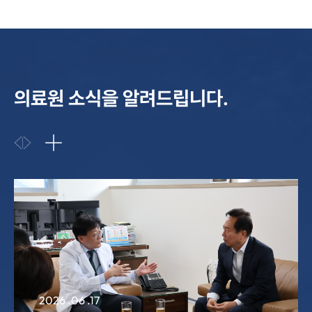
의료원 소식을 알려드립니다.
2026 .06 .16
안동의료원
난임임산부심리상담센터, 산모·
양육모 심리안정 프로그램 운영
2026 .06 .08
안동의료원, 국가유공자와
보훈가족 위한 현장 의료지원
2026 .07 .10
2026 .06 .17
안동의료원 찾아가는 행복병원,