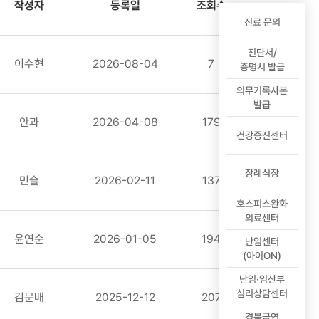
작성자
등록일
조회수
진료 문의
진단서/
이수현
2026-08-04
7
증명서 발급
의무기록사본
발급
안과
2026-04-08
179
건강증진센터
장례식장
민슬
2026-02-11
137
호스피스완화
의료센터
윤연순
2026-01-05
194
난임센터
(아이ON)
난임·임산부
심리상담센터
김문배
2025-12-12
207
경북금연