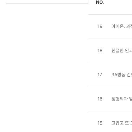
NO.
19
아이온. 과
18
친절한 안
17
3A병동 
16
정형외과 
15
고맙고 또