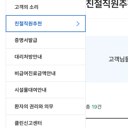
친절직원추
고객의 소리
친절직원추천
증명서발급
대리처방안내
고객님들
비급여진료금액안내
시설물대여안내
환자의 권리와 의무
총
19
건
클린신고센터